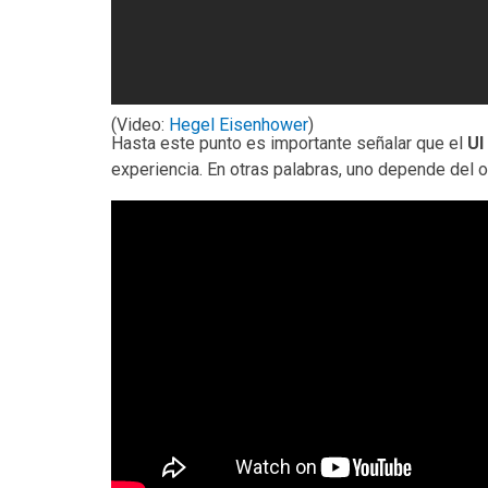
(Video:
Hegel Eisenhower
)
Hasta este punto es importante señalar que el
UI
experiencia. En otras palabras, uno depende del ot