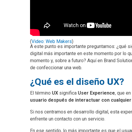
(
Video: Web Makers
)
A este punto es importante preguntarnos: ¿qué si
digital más importante en este momento por lo qu
momento y, sobre a futuro? Aquí en Brand Solutio
de confeccionar una web.
¿Qué es el diseño
U
X?
El término
UX
significa
User Experience
, que en
usuario después de interactuar con cualquier
Si nos centramos en desarrollo digital, esta expe
enfrente un contacto con un servicio.
En ese sentido, lo más importante es que el usua