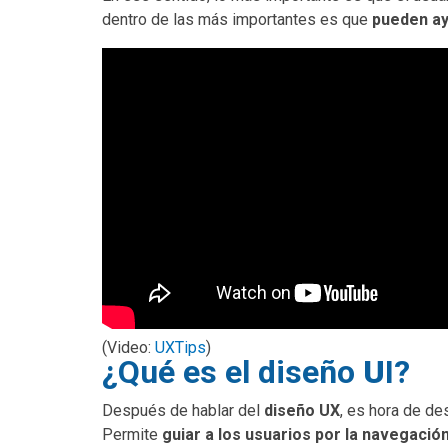
dentro de las más importantes es que
pueden ay
(Video:
UXTips
)
¿Qué es el diseño
U
I?
Después de hablar del
diseño UX
, es hora de de
Permite
guiar a los usuarios por la navegación