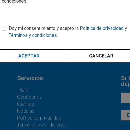
condiciones.
sobre sobre esta herramienta, en donde el gran
beneficiado fue el consumidor.
Leer más
Doy mi consentimiento y acepto la
Política de privacidad
y
Términos y condiciones
.
ACEPTAR
CANCELAR
Servicios
Si 
déj
Inicio
Conócenos
Clientes
Noticias
Política de privacidad
Términos y condiciones