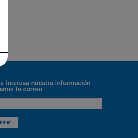
te interesa nuestra información
anos tu correo