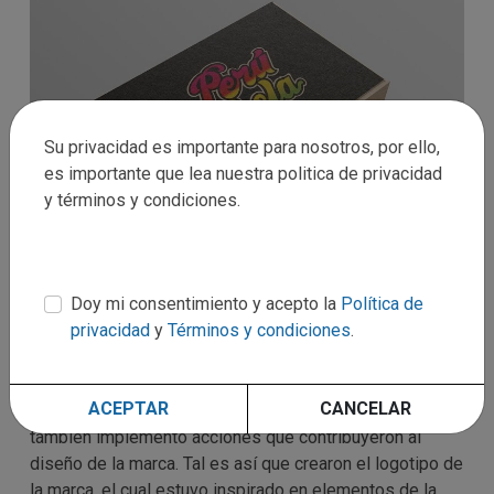
Su privacidad es importante para nosotros, por ello,
es importante que lea nuestra politica de privacidad
y términos y condiciones.
Doy mi consentimiento y acepto la
Política de
privacidad
y
Términos y condiciones
.
Experiencia completa
ACEPTAR
CANCELAR
BS
no solo se enfocó en crear una experiencia digital,
también implementó acciones que contribuyeron al
diseño de la marca. Tal es así que crearon el logotipo de
la marca, el cual estuvo inspirado en elementos de la