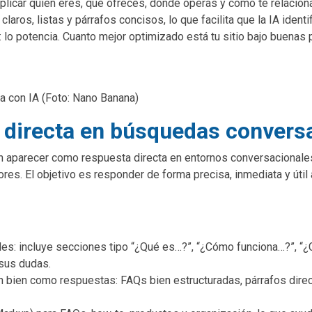
plicar quién eres, qué ofreces, dónde operas y cómo te relacion
aros, listas y párrafos concisos, lo que facilita que la IA identif
: lo potencia. Cuanto mejor optimizado está tu sitio bajo buenas
a con IA (Foto: Nano Banana)
a directa en búsquedas convers
n aparecer como respuesta directa en entornos conversacionale
res. El objetivo es responder de forma precisa, inmediata y útil
les: incluye secciones tipo “¿Qué es…?”, “¿Cómo funciona…?”, “¿
sus dudas.
bien como respuestas: FAQs bien estructuradas, párrafos direc