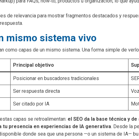
kup) para FAQs, how‑to, productos u organización, lo que ayuda 
ales de relevancia para mostrar fragmentos destacados y respues
 respuesta.
n mismo sistema vivo
nan como capas de un mismo sistema. Una forma simple de verlo
Principal objetivo
Sup
Posicionar en buscadores tradicionales
SER
Ser respuesta directa
Voz
Ser citado por IA
Mot
 estas capas se retroalimentan:
el SEO da la base técnica y de
 tu presencia en experiencias de IA generativa
. Desde la p
r disponible donde sea que una persona —o un sistema de IA— bu