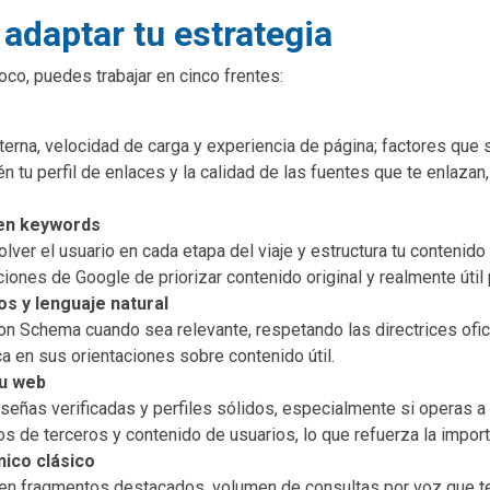
adaptar tu estrategia
foco, puedes trabajar en cinco frentes:
terna, velocidad de carga y experiencia de página; factores que 
 tu perfil de enlaces y la calidad de las fuentes que te enlazan
 en keywords
lver el usuario en cada etapa del viaje y estructura tu contenido
iones de Google de priorizar contenido original y realmente útil
os y lenguaje natural
n Schema cuando sea relevante, respetando las directrices ofici
a en sus orientaciones sobre contenido útil.
tu web
eñas verificadas y perfiles sólidos, especialmente si operas a n
atos de terceros y contenido de usuarios, lo que refuerza la impor
nico clásico
 en fragmentos destacados, volumen de consultas por voz que 