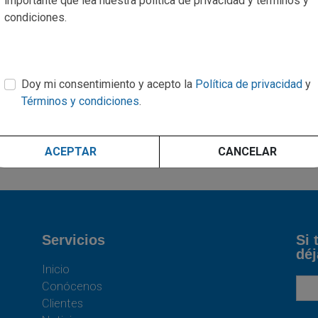
importante que lea nuestra politica de privacidad y términos y
.
limitaciones que debes considerar.
condiciones.
Leer más
Doy mi consentimiento y acepto la
Política de privacidad
y
Términos y condiciones
.
ACEPTAR
CANCELAR
Servicios
Si 
déj
Inicio
Conócenos
Clientes