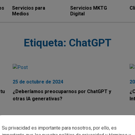
os
Servicios para
Servicios MKTG
Cl
Medios
Digital
Etiqueta:
ChatGPT
25 de octubre de 2024
20
tu
¿Deberíamos preocuparnos por ChatGPT y
¿C
otras IA generativas?
In
La IA generativa ha sido impulsado por la simplicidad
No
de las nuevas interfaces de usuario para crear texto,
Ar
Su privacidad es importante para nosotros, por ello, es
gráficos y videos de alta calidad. Pero existen algunas
dí