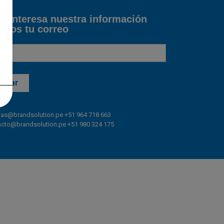
te interesa nuestra información
anos tu correo
tas@
brandsolution.pe
+51 964 718 663
acto@brandsolution.pe
+51 980 324 175