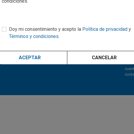
condiciones.
Servicios
Si 
déj
Inicio
Doy mi consentimiento y acepto la
Política de privacidad
y
Conócenos
Términos y condiciones
.
Clientes
Noticias
Política de privacidad
ACEPTAR
CANCELAR
Términos y condiciones
cuen
cont