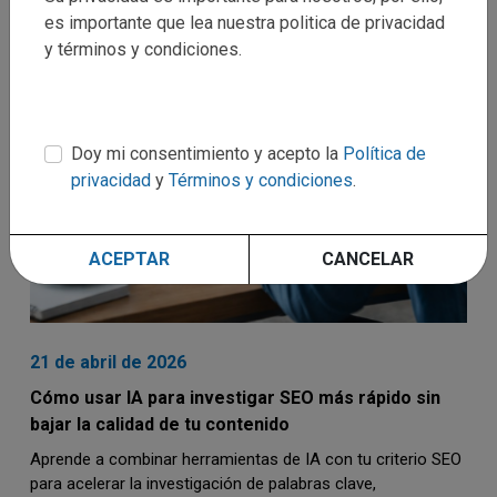
es importante que lea nuestra politica de privacidad
y términos y condiciones.
Doy mi consentimiento y acepto la
Política de
privacidad
y
Términos y condiciones
.
ACEPTAR
CANCELAR
21 de abril de 2026
Cómo usar IA para investigar SEO más rápido sin
bajar la calidad de tu contenido
Aprende a combinar herramientas de IA con tu criterio SEO
para acelerar la investigación de palabras clave,