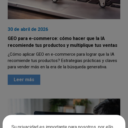
30 de abril de 2026
GEO para e-commerce: cómo hacer que la IA
recomiende tus productos y multiplique tus ventas
¿Cómo aplicar GEO en e-commerce para lograr que la IA
recomiende tus productos? Estrategias prácticas y claves
para vender más en la era de la búsqueda generativa.
Leer más
Su privacidad es importante para nosotros, por ello,